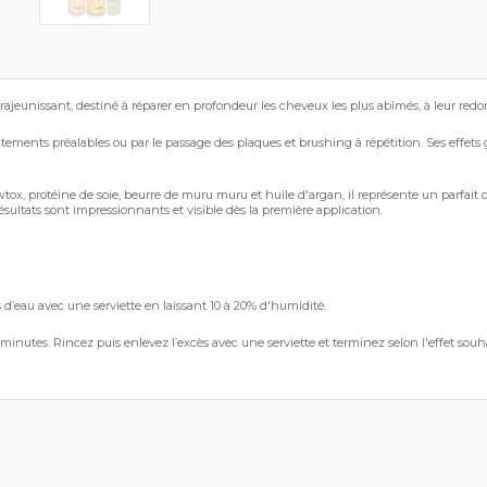
nissant, destiné à réparer en profondeur les cheveux les plus abîmés, à leur redonne
aitements préalables ou par le passage des plaques et brushing à répétition. Ses effets g
ox, protéine de soie, beurre de muru muru et huile d'argan, il représente un parfait
sultats sont impressionnants et visible dès la première application.
d’eau avec une serviette en laissant 10 à 20% d'humidité.
 minutes. Rincez puis enlevez l’excès avec une serviette et terminez selon l'effet souh