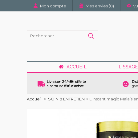
Mon compte
Mes envies (
0
)
v
ACCUEIL
LISSAGE
Livraison 24/48h offerte
Dis
à partir de
89€ d'achat
gar
Accueil
>
SOIN & ENTRETIEN
>
L'instant magic Malaisi