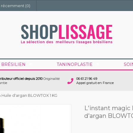
u récemment
(0)
 BRÉSILIEN
TANINOPLASTIE
SOI
tributeur officiel depuis 2010
Originalité
06 61 21 96 49
antie
Appel gratuit en France
en Huile d'argan BLOWTOX 1 KG
L'instant magic 
d'argan BLOWTO