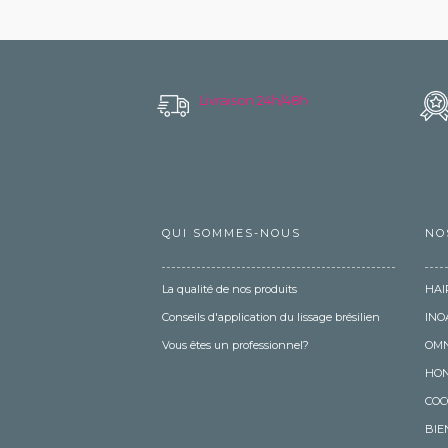
Livraison 24h/48h
QUI SOMMES-NOUS
NO
La qualité de nos produits
HAI
Conseils d'application du lissage brésilien
INO
Vous êtes un professionnel?
OMN
HON
COC
BIE