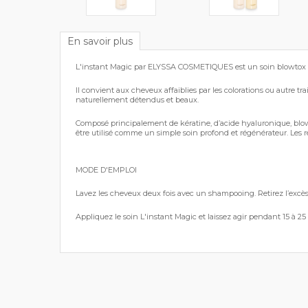
En savoir plus
L'instant Magic
par ELYSSA COSMETIQUES est un soin blowtox rajeu
Il convient aux cheveux affaiblies par les colorations ou autre tr
naturellement détendus et beaux.
C
omposé principalement de kératine, d’acide hyaluronique, blowt
être utilisé comme un simple soin profond et régénérateur. Les ré
MODE D'EMPLOI
Lavez les cheveux deux fois avec un shampooing. Retirez l’excès 
Appliquez le soin L'instant Magic et laissez agir pendant 15 à 25