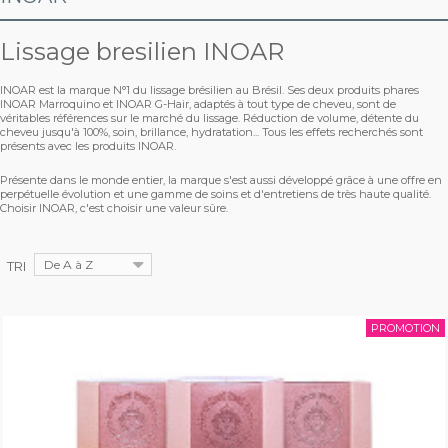
LISSAGE BRÉSILIEN
►
DESTOCKAGE !!!
Lissage bresilien INOAR
TANINOPLASTIE
►
HAIR GO STRAIGHT
TOUS LES LISSAGES TANIN
LANA
INOAR est la marque N°1 du lissage brésilien au Brésil. Ses deux produits phares
SOIN & ENTRETIEN
►
INOAR Marroquino et INOAR G-Hair, adaptés à tout type de cheveu, sont de
COCOA ORGANIC
INOAR
véritables références sur le marché du lissage. Réduction de volume, détente du
TOUS LES PRODUITS
HAIR GO STRAIGHT TANNIN
cheveu jusqu'à 100%, soin, brillance, hydratation... Tous les effets recherchés sont
OMNIA
présents avec les produits INOAR.
BLOG
BIG HAIR BIG DREAMS
SALVATORE BLUE GOLD PREMIUM
LISSAGE INDIEN
BIONAT
OMNIA TANINO PREMIUM
NATURELLE COSMETICOS BEST SMOOTH
Présente dans le monde entier, la marque s'est aussi développé grâce à une offre en
perpétuelle évolution et une gamme de soins et d'entretiens de très haute qualité.
HAIR GO STRAIGHT
BEST SMOOTH NATURELLE COSMETICOS
SALVATORE
Choisir INOAR, c'est choisir une valeur sûre.
ELYSSA COSMETIQUES
PRIME BIO TANIX
COCOA BRASILIS
VOGUE
INOAR
PRIME ONE INFINITA
De A à Z
ONIX LISS
TRI
LANA TANINO
BIEN PROFESSIONNAL
ROBSON PELUQUERO
CADIVEU
ETERNITY LISS
PROMOTION
NOUÂR
W3 ORGANIC
MINI KITS
ORGANIC GOLD
PRIME BIOTANIX