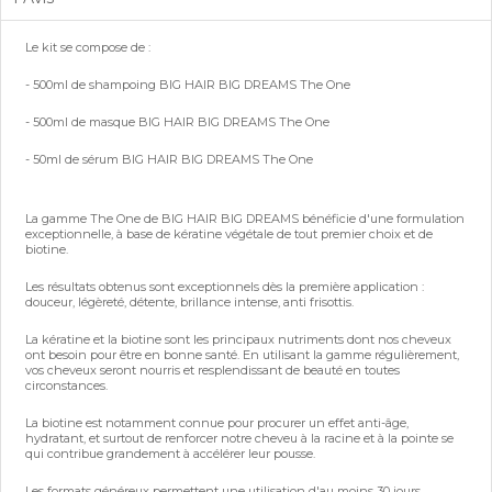
Le kit se compose de :
- 500ml de shampoing BIG HAIR BIG DREAMS The One
- 500ml de masque BIG HAIR BIG DREAMS The One
- 50ml de sérum BIG HAIR BIG DREAMS The One
La gamme The One de BIG HAIR BIG DREAMS bénéficie d'une formulation
exceptionnelle, à base de kératine végétale de tout premier choix et de
biotine.
Les résultats obtenus sont exceptionnels dès la première application :
douceur, légèreté, détente, brillance intense, anti frisottis.
La kératine et la biotine sont les principaux nutriments dont nos cheveux
ont besoin pour être en bonne santé. En utilisant la gamme régulièrement,
vos cheveux seront nourris et resplendissant de beauté en toutes
circonstances.
La biotine est notamment connue pour procurer un effet anti-âge,
hydratant, et surtout de renforcer notre cheveu à la racine et à la pointe se
qui contribue grandement à accélérer leur pousse.
Les formats généreux permettent une utilisation d'au moins 30 jours.