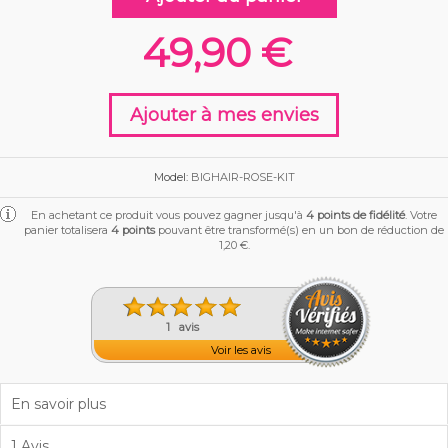
VOGUE COSMETICS
BORABELLA
49,90 €
Ajouter à mes envies
Model:
BIGHAIR-ROSE-KIT
En achetant ce produit vous pouvez gagner jusqu'à
4
points de fidélité
. Votre
panier totalisera
4
points
pouvant être transformé(s) en un bon de réduction de
1,20 €
.
1 avis
Voir les avis
En savoir plus
1 Avis