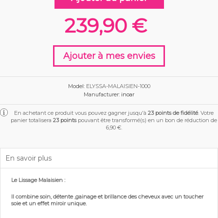
VOGUE COSMETICS
BORABELLA
239,90 €
Ajouter à mes envies
Model:
ELYSSA-MALAISIEN-1000
Manufacturer:
inoar
En achetant ce produit vous pouvez gagner jusqu'à
23
points de fidélité
. Votre
panier totalisera
23
points
pouvant être transformé(s) en un bon de réduction de
6,90 €
.
En savoir plus
Le Lissage Malaisien :
Il combine soin, détente ,gainage et brillance des cheveux avec un toucher
soie et un effet miroir unique.