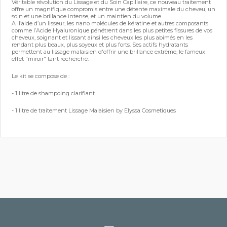
Véritable révolution du Lissage et du Soin Capillaire, ce nouveau traitement
offre un magnifique compromis entre une détente maximale du cheveu, un
soin et une brillance intense, et un maintien du volume.
A l’aide d’un lisseur, les nano molécules de kératine et autres composants
comme l’Acide Hyaluronique pénétrent dans les plus petites fissures de vos
cheveux, soignant et lissant ainsi les cheveux les plus abimés en les
rendant plus beaux, plus soyeux et plus forts. Ses actifs hydratants
permettent au lissage malaisien d'offrir une brillance extrême, le fameux
effet "miroir" tant recherché.
Le kit se compose de :
- 1 litre de shampoing clarifiant
- 1 litre de traitement Lissage Malaisien by Elyssa Cosmetiques