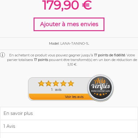
179,90 €
VOGUE COSMETICS
BORABELLA
Ajouter à mes envies
Model:
LANA-TANINO-1L
En achetant ce produit vous pouvez gagner jusqu'à
17
points de fidélité
. Votre
panier totalisera
17
points
pouvant être transformé(s) en un bon de réduction de
5,10 €
.
1 avis
Voir les avis
En savoir plus
1 Avis