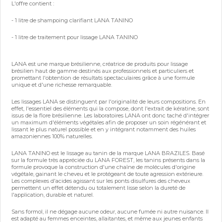
L'offre contient :
- 1 litre de shampoing clarifiant LANA TANINO
- 1 litre de traitement pour lissage LANA TANINO
LANA est une marque brésilienne, créatrice de produits pour lissage
brésilien haut de gamme destinés aux professionnels et particuliers et
promettant l'obtention de résultats spectaculaires grâce à une formule
unique et d'une richesse remarquable.
Les lissages LANA se distinguent par l'originalité de leurs compositions. En
effet, l'essentiel des éléments qui la compose, dont l'extrait de kératine, sont
issus de la flore brésilienne. Les laboratoires LANA ont donc taché d'intégrer
un maximum d'éléments végétales afin de proposer un soin régénérant et
lissant le plus naturel possible et en y intégrant notamment des huiles
amazoniennes 100% naturelles.
LANA TANINO est le lissage au tanin de la marque LANA BRAZILES. Basé
sur la formule très appréciée du LANA FOREST, les tanins présents dans la
formule provoque la construction d'une chaîne de molécules d'origine
végétale, gainant le cheveu et le protégeant de toute agression extérieure.
Les complexes d'acides agissant sur les ponts disulfures des cheveux
permettent un effet détendu ou totalement lisse selon la dureté de
l'application, durable et naturel.
Sans formol, il ne dégage aucune odeur, aucune fumée ni autre nuisance. Il
est adapté au femmes enceintes, allaitantes, et même aux jeunes enfants