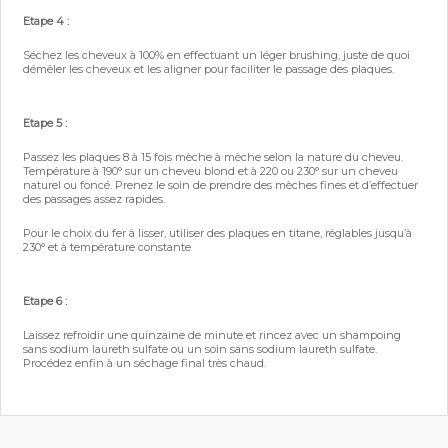
Etape 4 :
Séchez les cheveux à 100% en effectuant un léger brushing, juste de quoi
démêler les cheveux et les aligner pour faciliter le passage des plaques.
Etape 5 :
Passez les plaques 8 à 15 fois mèche à mèche selon la nature du cheveu.
Température à 190° sur un cheveu blond et à 220 ou 230° sur un cheveu
naturel ou foncé. Prenez le soin de prendre des mèches fines et d’effectuer
des passages assez rapides.
Pour le choix du fer à lisser, utiliser des plaques en titane, réglables jusqu’à
230° et à température constante
Etape 6 :
Laissez refroidir une quinzaine de minute et rincez avec un shampoing
sans sodium laureth sulfate ou un soin sans sodium laureth sulfate.
Procédez enfin à un séchage final très chaud.